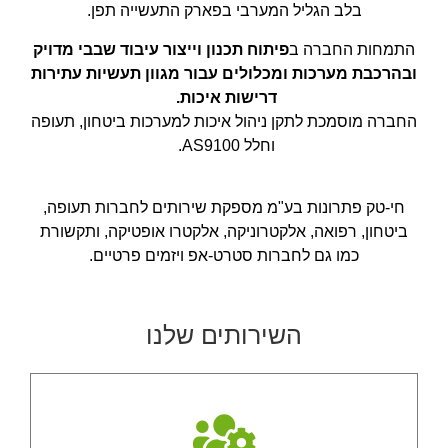
בלב הגליל המערבי בפארק התעשייה תפן.
חי טק פתרונות
התמחות החברה ב
פיתוח תכנון וייצור עיבוד שבבי מדויק
בע"מ
ובהרכבת מערכות ומכלולים עבור מגוון תעשיות עתירות
עיבוד שבבי, אירוזיה,
דרישות איכות.
השחזה עגולה
החברה מוסמכת לתקן ניהול איכות למערכות ביטחון, תעופה
השחזת שטחים,
וחלל AS9100.
כרסום חריטה
מכרסמת, הרכבת
מכלולים
חי-טק פתרונות בע"מ מספקת שירותים לחברות תעופה,
ביטחון, רפואה, אלקטרוניקה, אלקטרו אופטיקה, ותקשורת
כמו גם לחברות סטרט-אפ ויזמים פרטיים.
השירותים שלנו